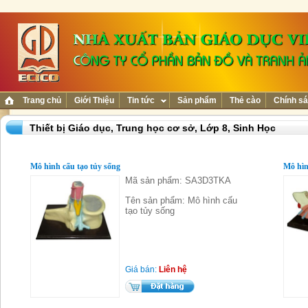
Trang chủ
Giới Thiệu
Tin tức
Sản phẩm
Thẻ cào
Chính sá
Thiết bị Giáo dục,
Trung học cơ sở,
Lớp 8,
Sinh Học
Mô hình cấu tạo tủy sống
Mô hìn
Mã sản phẩm: SA3D3TKA
Tên sản phẩm: Mô hình cấu
tạo tủy sống
Giá bán:
Liên hệ