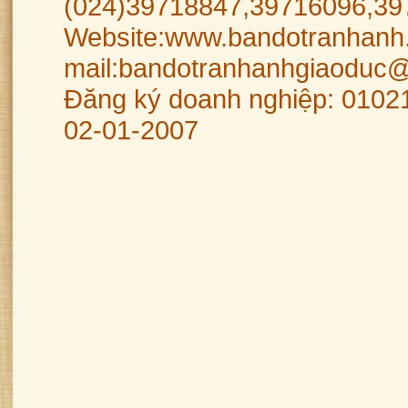
(024)39718847,39716096,39
Website:www.bandotranhanh.
mail:bandotranhanhgiaoduc
Đăng ký doanh nghiệp: 0102
02-01-2007