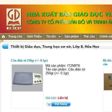
Trang chủ
Giới Thiệu
Tin tức
Sản phẩm
Thẻ cào
Chính sá
Thiết bị Giáo dục,
Trung học cơ sở,
Lớp 8,
Hóa Học
Cân điện tử 250gr (+/- 0.1gr)
Bộ thí
cân
Mã sản phẩm: IT2N8TK
Tên sản phẩm: Cân điện tử
250gr (+/- 0.1gr)
Giá bán:
Liên hệ