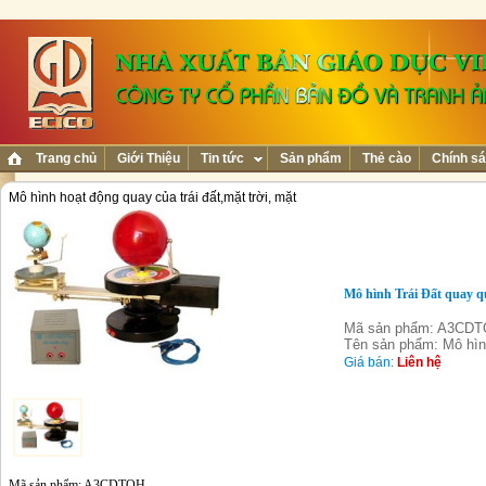
Trang chủ
Giới Thiệu
Tin tức
Sản phẩm
Thẻ cào
Chính sá
Mô hình hoạt động quay của trái đất,mặt trời, mặt
Mô hình Trái Đất quay q
Mã sản phẩm: A3CD
Tên sản phẩm: Mô hìn
Giá bán:
Liên hệ
Mã sản phẩm: A3CDTOH