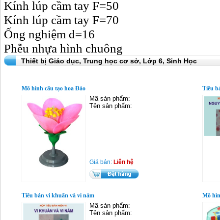
Kính lúp cầm tay F=50
Kính lúp cầm tay F=70
Ống nghiệm d=16
Phễu nhựa hình chuông
Thiết bị Giáo dục,
Trung học cơ sở,
Lớp 6,
Sinh Học
Mô hình cấu tạo hoa Đào
Tiêu b
Mã sản phẩm:
Tên sản phẩm:
Giá bán:
Liên hệ
Tiêu bản vi khuẩn và vi nám
Mô hìn
Mã sản phẩm:
Tên sản phẩm: