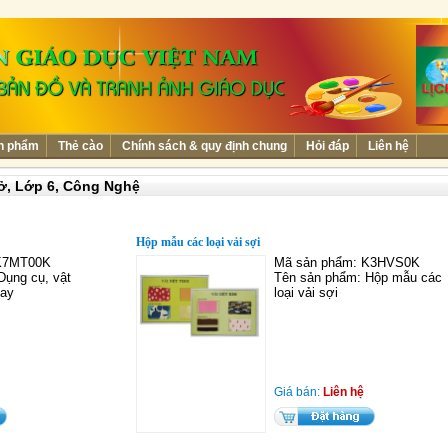
n phẩm
Thẻ cào
Chính sách & quy định chung
Hỏi đáp
Liên hệ
ở,
Lớp 6,
Công Nghệ
Hộp mẫu các loại vải sợi
 K7MT00K
Mã sản phẩm: K3HVS0K
Dụng cụ, vật
Tên sản phẩm: Hộp mẫu các
may
loại vải sợi
Giá bán:
Liên hệ