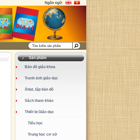
Ngôn ngữ:
Sản phẩm
Bản đồ giáo khoa
Tranh ảnh giáo dục
Átlat, tập bản đồ
Sách tham khảo
Thiết bị Giáo dục
Tiểu học
Trung học cơ sở