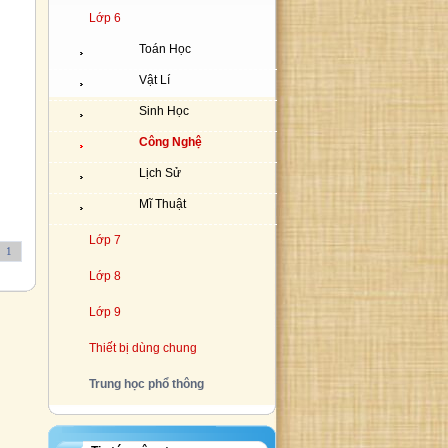
Lớp 6
Toán Học
Vật Lí
Sinh Học
Công Nghệ
Lịch Sử
Mĩ Thuật
Lớp 7
1
Lớp 8
Lớp 9
Thiết bị dùng chung
Trung học phổ thông