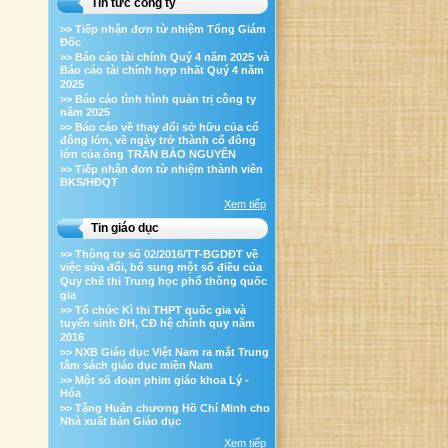
Tin tức công ty
>> Tiếp nhận đơn từ nhiệm Tổng Giám
Đốc
>> Báo cáo tài chính Quý 4 năm 2025 và
Báo cáo tài chính hợp nhất Quý 4 năm
2025
>> Báo cáo tình hình quản trị công ty
năm 2025
>> Báo cáo về thay đổi sở hữu của cổ
đông lớn, về ngày trở thành cổ đông
lớn của ông TRẦN BẢO NGUYÊN
>> Tiếp nhận đơn từ nhiệm thành viên
BKS/HĐQT
Xem tiếp
Tin giáo dục
>> Thông tư số 02/2016/TT-BGDĐT về
việc sửa đổi, bổ sung một số điều của
Quy chế thi Trung học phổ thông quốc
gia
>> Tổ chức Kì thi THPT quốc gia và
tuyển sinh ĐH, CĐ hệ chính quy năm
2016
>> NXB Giáo dục Việt Nam ra mắt Trung
tâm sách giáo dục miền Nam
>> Một số đoạn phim giáo khoa Lý -
Hóa
>> Tặng Huân chương Hồ Chí Minh cho
Nhà xuất bản Giáo dục
Xem tiếp