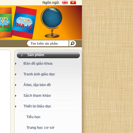
Ngôn ngữ:
Sản phẩm
Bản đồ giáo khoa
Tranh ảnh giáo dục
Átlat, tập bản đồ
Sách tham khảo
Thiết bị Giáo dục
Tiểu học
Trung học cơ sở