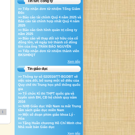
Tin tức công ty
>> Tiếp nhận đơn từ nhiệm Tổng Giám
Đốc
>> Báo cáo tài chính Quý 4 năm 2025 và
Báo cáo tài chính hợp nhất Quý 4 năm
2025
>> Báo cáo tình hình quản trị công ty
năm 2025
>> Báo cáo về thay đổi sở hữu của cổ
đông lớn, về ngày trở thành cổ đông
lớn của ông TRẦN BẢO NGUYÊN
>> Tiếp nhận đơn từ nhiệm thành viên
BKS/HĐQT
Xem tiếp
Tin giáo dục
>> Thông tư số 02/2016/TT-BGDĐT về
việc sửa đổi, bổ sung một số điều của
Quy chế thi Trung học phổ thông quốc
gia
>> Tổ chức Kì thi THPT quốc gia và
tuyển sinh ĐH, CĐ hệ chính quy năm
2016
>> NXB Giáo dục Việt Nam ra mắt Trung
tâm sách giáo dục miền Nam
1
>> Một số đoạn phim giáo khoa Lý -
Hóa
>> Tặng Huân chương Hồ Chí Minh cho
Nhà xuất bản Giáo dục
Xem tiếp