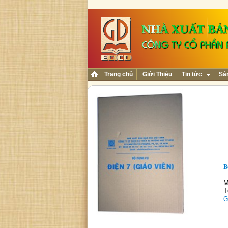
Trang chủ
Giới Thiệu
Tin tức
Sả
B
M
T
G