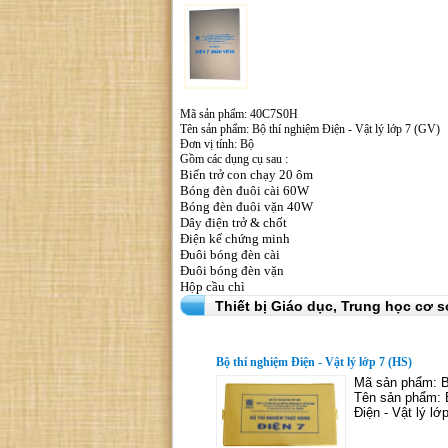
Mã sản phẩm: 40C7S0H
Tên sản phẩm: Bộ thí nghiệm Điện - Vật lý lớp 7 (GV)
Đơn vị tính: Bộ
Gồm các dụng cụ sau :
Biến trở con chạy 20 ôm
Bóng đèn đuôi cài 60W
Bóng đèn đuôi vặn 40W
Dây điện trở & chốt
Điện kế chứng minh
Đuôi bóng đèn cài
Đuôi bóng đèn vặn
Hộp cầu chì
Thiết bị Giáo dục,
Trung học cơ s
Bộ thí nghiệm Điện - Vật lý lớp 7 (HS)
Mã sản phẩm: 
Tên sản phẩm: 
Điện - Vật lý lớ