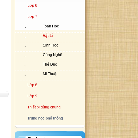
Lớp 6
Lớp 7
Toán Học
Vật Lí
Sinh Học
Công Nghệ
Thể Dục
Mĩ Thuật
Lớp 8
Lớp 9
Thiết bị dùng chung
Trung học phổ thông