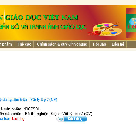
n phẩm
Thẻ cào
Chính sách & quy định chung
Hỏi đáp
Liên hệ
ộ thí nghiệm Điện - Vật lý lớp 7 (GV)
ã sản phẩm: 40C7S0H
ên sản phẩm: Bộ thí nghiệm Điện - Vật lý lớp 7 (GV)
iá bán:
Liên hệ