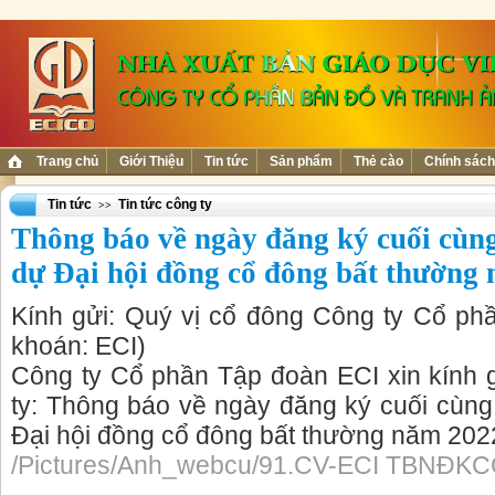
Trang chủ
Giới Thiệu
Tin tức
Sản phẩm
Thẻ cào
Chính sách
Tin tức
Tin tức công ty
>>
Thông báo về ngày đăng ký cuối cùng
dự Đại hội đồng cổ đông bất thường
Kính gửi: Quý vị cổ đông Công ty Cổ p
khoán: ECI)
Công ty Cổ phần Tập đoàn ECI xin kính g
ty: Thông báo về ngày đăng ký cuối cùng
Đại hội đồng cổ đông bất thường năm 202
/Pictures/Anh_webcu/91.CV-ECI TBNĐKC